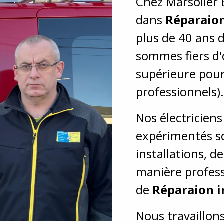
Chez Marsolier 
dans
Réparaio
plus de 40 ans 
sommes fiers d'o
supérieure pour 
professionnels)
Nos électricien
expérimentés so
installations, d
manière profess
de
Réparaion 
Nous travaillons