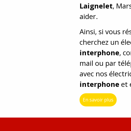
Laignelet
, Mars
aider.
Ainsi, si vous r
cherchez un élec
interphone
, c
mail ou par tél
avec nos électr
interphone
et 
En savoir plus