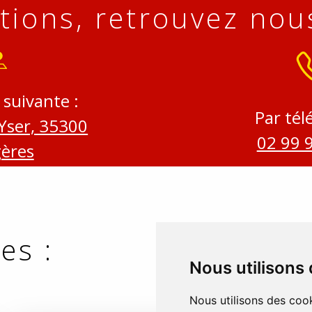
tions, retrouvez nous
 suivante :
Par tél
'Yser, 35300
02 99 
ères
es :
Nous utilisons
Nous utilisons des cook