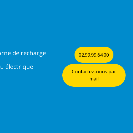
rne de recharge
02.99.99.64.00
u électrique
Contactez-nous par
mail