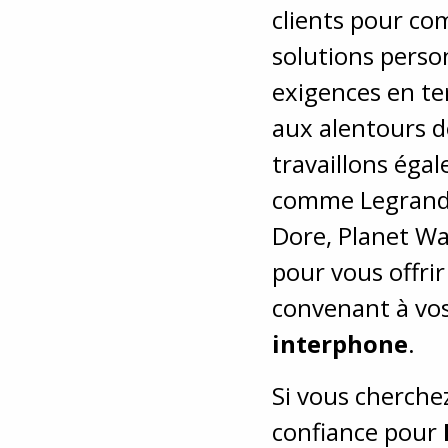
clients pour com
solutions perso
exigences en t
aux alentours 
travaillons éga
comme Legrand, 
Dore, Planet W
pour vous offrir
convenant à vo
interphone
.
Si vous cherchez
confiance pour